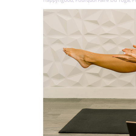
Happyngood
Pourquoi Faire Du Yoga
P